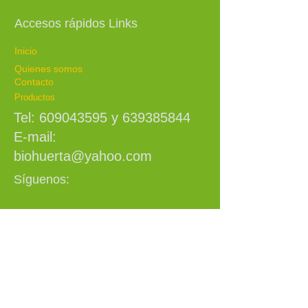
Accesos rápidos Links​
Inicio
Quienes somos
Contacto
Productos
Tel:
609043595
y
639385844
E-mail:
biohuerta@yahoo.com
Síguenos: