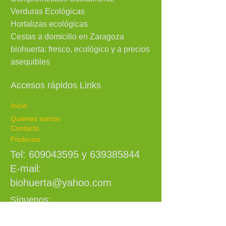
Verduras Ecológicas
Hortalizas ecológicas
Cestas a domicilio en Zaragoza
biohuerta: fresco, ecológico y a
precios
asequibles
Accesos rápidos Links​
Inicio
Quienes somos
Contacto
Productos
Tel:
609043595
y
639385844
E-mail:
biohuerta@yahoo.com
Síguenos: