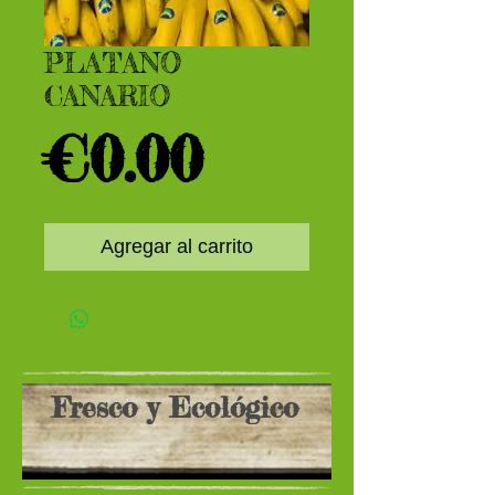
PLATANO
CANARIO
Precio
€0.00
Agregar al carrito
Fresco y Ecológico